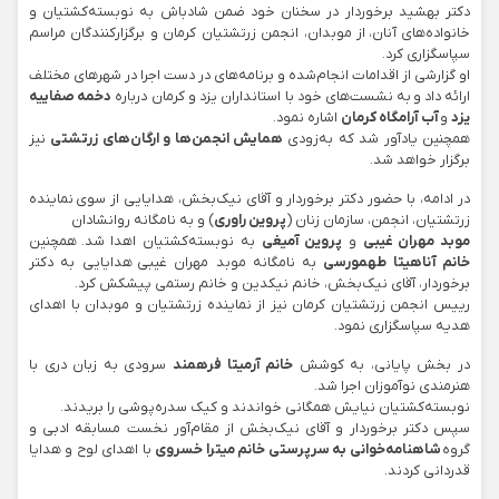
دکتر بهشید برخوردار در سخنان خود ضمن شادباش به نوبسته‌کشتیان و
خانواده‌های آنان، از موبدان، انجمن زرتشتیان کرمان و برگزارکنندگان مراسم
سپاسگزاری کرد.
او گزارشی از اقدامات انجام‌شده و برنامه‌های در دست اجرا در شهرهای مختلف
ارائه داد و به نشست‌های خود با استانداران یزد و کرمان درباره
دخمه صفاییه
یزد
و
آب آرامگاه کرمان
اشاره نمود.
همچنین یادآور شد که به‌زودی
همایش انجمن‌ها و ارگان‌های زرتشتی
نیز
برگزار خواهد شد.
در ادامه، با حضور دکتر برخوردار و آقای نیک‌بخش، هدایایی از سوی نماینده
زرتشتیان، انجمن، سازمان زنان (
پروین راوری
) و به نامگانه روانشادان
موبد مهران غیبی
و
پروین آمیغی
به نوبسته‌کشتیان اهدا شد. همچنین
خانم آناهیتا طهمورسی
به نامگانه موبد مهران غیبی هدایایی به دکتر
برخوردار، آقای نیک‌بخش، خانم نیکدین و خانم رستمی پیشکش کرد.
رییس انجمن زرتشتیان کرمان نیز از نماینده زرتشتیان و موبدان با اهدای
هدیه سپاسگزاری نمود.
در بخش پایانی، به کوشش
خانم آرمیتا فرهمند
سرودی به زبان دری با
هنرمندی نوآموزان اجرا شد.
نوبسته‌کشتیان نیایش همگانی خواندند و کیک سدره‌پوشی را بریدند.
سپس دکتر برخوردار و آقای نیک‌بخش از مقام‌آور نخست مسابقه ادبی و
گروه
شاهنامه‌خوانی به سرپرستی خانم میترا خسروی
با اهدای لوح و هدایا
قدردانی کردند.