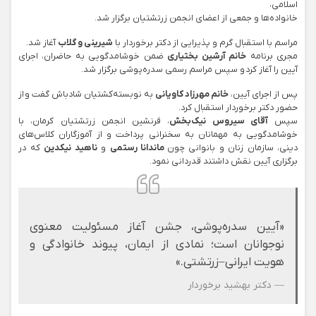
اسلامی،
خانواده‌ها و جمعی از اعضای انجمن زرتشتیان برگزار شد.
مراسم با استقبال گرم و پذیرایی از دکتر برخوردار با
شیرینی و گلاب
آغاز شد.
مجری برنامه
خانم آرشین بختیاری
ضمن خوشامدگویی به حاضران، اجرای
آیین را آغاز کرد و سپس مراسم رسمی سدره‌پوشی برگزار شد.
پس از اجرای آیین،
خانم مهرزاد کاویانی
به نوبسته‌کشتیان شادباش گفت و از
حضور دکتر برخوردار استقبال کرد.
سپس
آقای سیروس نیک‌بخش
، فرنشین انجمن زرتشتیان کرمان، با
خوشامدگویی به مهمانان به سخنرانی پرداخت و از آموزگاران کلاس‌های
دینی، سازمان زنان و بانوانی چون
ماندانا رستمی
و
ناهید نیکدین
که در
برگزاری آیین نقش داشتند قدردانی نمود.
«آیین سدره‌پوشی، جشن آغاز مسئولیت معنوی
نوجوانان است؛ نمادی از ایمان، پیوند خانوادگی و
هویت ایرانی–زرتشتی.»
— دکتر بهشید برخوردار