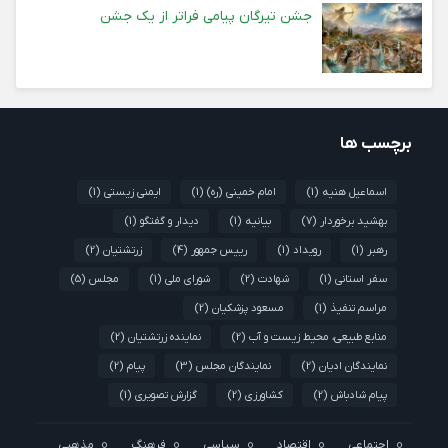
جشن تیرگان پیامی فراتر از یک جشن
برچسب ها
اسماعیل هنیه
(1)
امام خمینی (ره)
(1)
ایمنی زیستی
(1)
بهشید برخوردار
(7)
بیانیه
(1)
دیدار و گفتگو
(1)
رهبر
(1)
رویداد
(1)
رییس جمهور
(4)
زرتشتیان
(2)
سفر استانی
(1)
شهادت
(2)
شورای ملی
(1)
مجلس
(5)
مراسم تنفیذ
(1)
مسعود پزشکیان
(2)
منابع طبیعی، محیط زیست و آب
(2)
نماینده زرتشتیان
(2)
نمایندگان ادیان
(2)
نمایندگان مجلس
(3)
پیام
(2)
پیام شادباش
(2)
کشاورزی
(2)
گزارش تصویری
(1)
اجتماعی
اقتصاد
سیاسی
فرهنگ
مذهبی