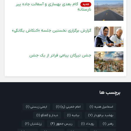
گام بعدی بهسازی و آسفالت جاده پیر
جدید
نارستانه
گزارش برگزاری نخستین جلسه «کنکاش یگانگی»
جشن تیرگان پیامی فراتر از یک جشن
برچسب ها
اسماعیل هنیه
(1)
امام خمینی (ره)
(1)
ایمنی زیستی
(1)
بهشید برخوردار
(7)
بیانیه
(1)
دیدار و گفتگو
(1)
رهبر
(1)
رویداد
(1)
رییس جمهور
(4)
زرتشتیان
(2)