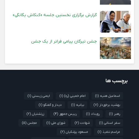
گزارش برگزاری نخستین جلسه «کنکاش یگانگی»
جشن تیرگان پیامی فراتر از یک جشن
برچسب ها
اسماعیل هنیه
(1)
امام خمینی (ره)
(1)
ایمنی زیستی
(1)
بهشید برخوردار
(7)
بیانیه
(1)
دیدار و گفتگو
(1)
رهبر
(1)
رویداد
(1)
رییس جمهور
(4)
زرتشتیان
(2)
سفر استانی
(1)
شهادت
(2)
شورای ملی
(1)
مجلس
(5)
مراسم تنفیذ
(1)
مسعود پزشکیان
(2)