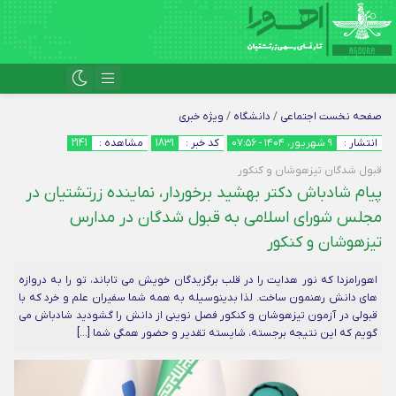
صفحه نخست
اجتماعی
/
دانشگاه
/
ویژه خبری
انتشار :
۹ شهریور، ۱۴۰۴ - ۰۷:۵۶
کد خبر :
1831
مشاهده :
2141
قبول شدگان تیزهوشان و کنکور
پیام شادباش دکتر بهشید برخوردار، نماینده زرتشتیان در
مجلس شورای اسلامی به قبول شدگان در مدارس
تیزهوشان و کنکور
اهورامزدا که نور هدایت را در قلب برگزیدگان خویش می تاباند، تو را به دروازه
های دانش رهنمون ساخت. لذا بدینوسیله به همه شما سفیران علم و خرد که با
قبولی در آزمون تیزهوشان و کنکور فصل نوینی از دانش را گشودید شادباش می
گویم که این نتیجه برجسته، شایسته تقدیر و حضور همگی شما […]