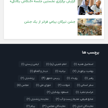
گزارش برگزاری نخستین جلسه «کنکاش یگانگی»
جشن تیرگان پیامی فراتر از یک جشن
برچسب ها
اسماعیل هنیه
(1)
امام خمینی (ره)
(1)
ایمنی زیستی
(1)
بهشید برخوردار
(7)
بیانیه
(1)
دیدار و گفتگو
(1)
رهبر
(1)
رویداد
(1)
رییس جمهور
(4)
زرتشتیان
(2)
سفر استانی
(1)
شهادت
(2)
شورای ملی
(1)
مجلس
(5)
مراسم تنفیذ
(1)
مسعود پزشکیان
(2)
منابع طبیعی، محیط زیست و آب
(2)
نماینده زرتشتیان
(2)
نمایندگان ادیان
(2)
نمایندگان مجلس
(3)
پیام
(2)